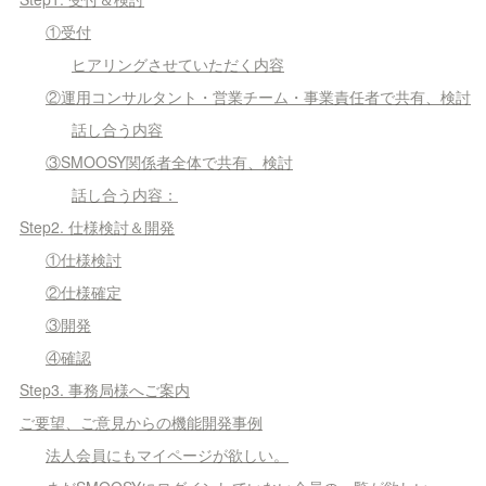
①受付
ヒアリングさせていただく内容
②運用コンサルタント・営業チーム・事業責任者で共有、検討
話し合う内容
③SMOOSY関係者全体で共有、検討
話し合う内容：
Step2. 仕様検討＆開発
①仕様検討
②仕様確定
③開発
④確認
Step3. 事務局様へご案内
ご要望、ご意見からの機能開発事例
法人会員にもマイページが欲しい。