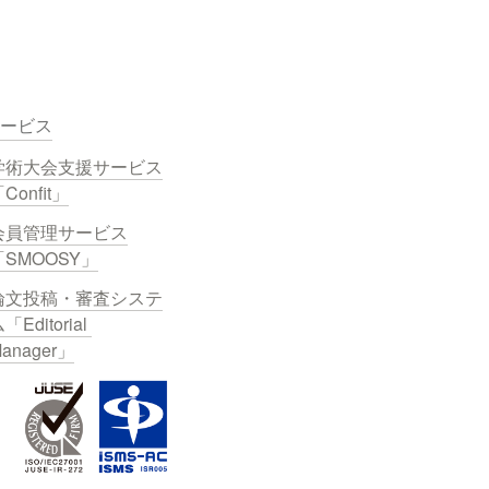
ービス
学術大会支援サービス
Confit」
会員管理サービス
「SMOOSY」
論文投稿・審査システ
「Editorial 
anager」