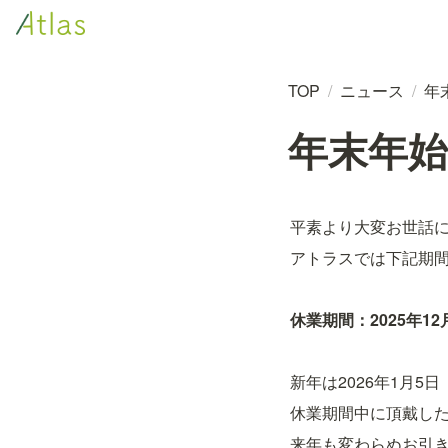
TOP
/
ニュース
/
年末
年末年始休
平素より大変お世話
アトラスでは下記期
休業期間：2025年12
新年は2026年1月
休業期間中に頂戴した
来年も変わらぬお引